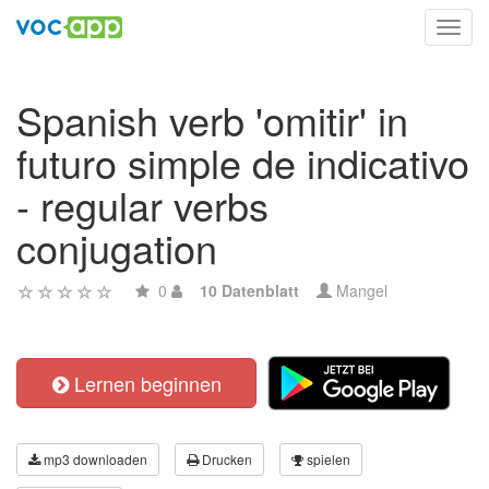
Toggl
navig
Spanish verb 'omitir' in
futuro simple de indicativo
- regular verbs
conjugation
0
10 Datenblatt
Mangel
Lernen beginnen
mp3 downloaden
Drucken
spielen