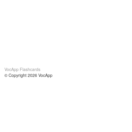
VocApp Flashcards
© Copyright 2026 VocApp
02-798 Mielczarskiego 8/58
Warsaw, Poland (EU)