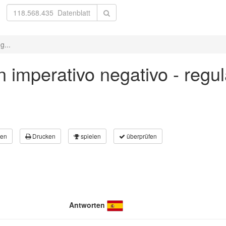
g...
in imperativo negativo - regu
en
Drucken
spielen
überprüfen
Antworten