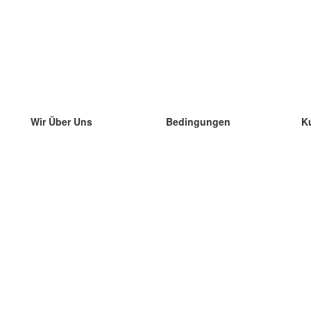
Wir Über Uns
Bedingungen
K
unser Team
100% Garantie
di
Blog
Datenschutzrichtlinie
di
Vorschriften
di
In Kontakt Treten
BIPR
di
kontaktieren
di
Mehr
di
Hilfe
neue Download
Häufig gestellte Fragen
einige Blogs
Katalog