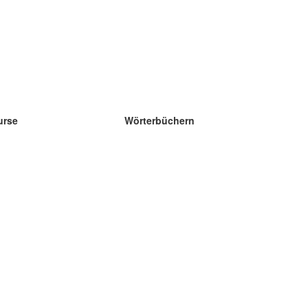
urse
Wörterbüchern
e Wissenschaft Englisch
e Wissenschaft Spanisch
e Wissenschaft Französisch
e Wissenschaft Russisch
e Wissenschaft Norwegisch
e Wissenschaft Schwedisch