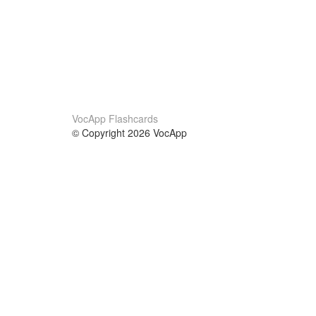
VocApp Flashcards
© Copyright 2026 VocApp
02-798 Mielczarskiego 8/58
Warsaw, Poland (EU)