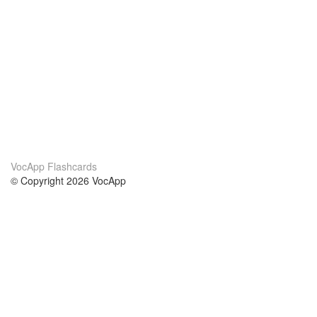
VocApp Flashcards
© Copyright 2026 VocApp
02-798 Mielczarskiego 8/58
Warsaw, Poland (EU)