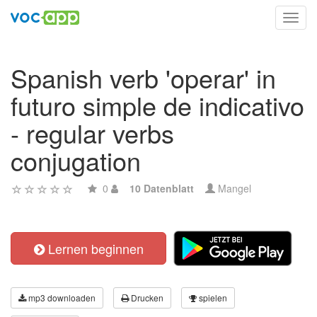
Toggl
navig
Spanish verb 'operar' in
futuro simple de indicativo
- regular verbs
conjugation
0
10 Datenblatt
Mangel
Lernen beginnen
mp3 downloaden
Drucken
spielen