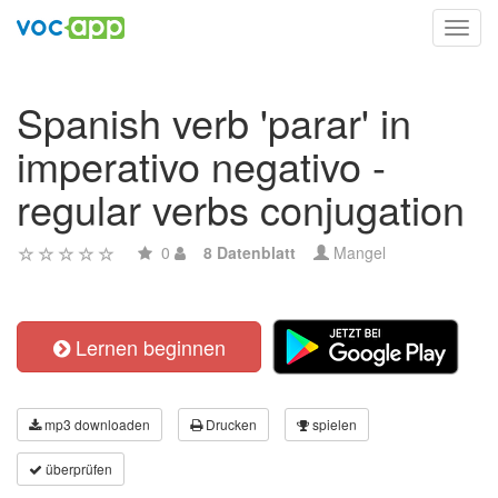
Toggl
navig
Spanish verb 'parar' in
imperativo negativo -
regular verbs conjugation
0
8 Datenblatt
Mangel
Lernen beginnen
mp3 downloaden
Drucken
spielen
überprüfen