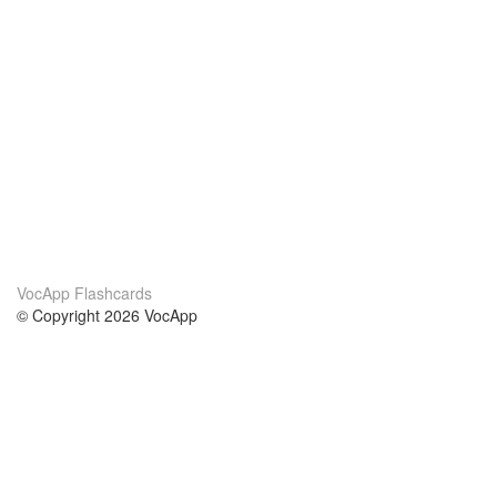
VocApp Flashcards
© Copyright 2026 VocApp
02-798 Mielczarskiego 8/58
Warsaw, Poland (EU)