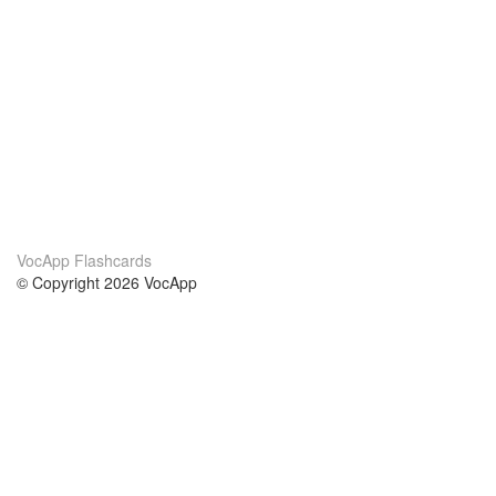
VocApp Flashcards
© Copyright 2026 VocApp
02-798 Mielczarskiego 8/58
Warsaw, Poland (EU)