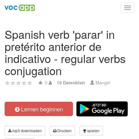
Toggl
navig
Spanish verb 'parar' in
pretérito anterior de
indicativo - regular verbs
conjugation
0
10 Datenblatt
Mangel
Lernen beginnen
mp3 downloaden
Drucken
spielen