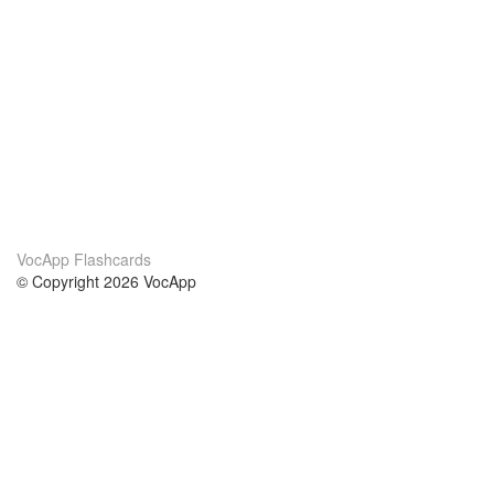
VocApp Flashcards
© Copyright 2026 VocApp
02-798 Mielczarskiego 8/58
Warsaw, Poland (EU)