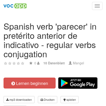
Toggl
navig
Spanish verb 'parecer' in
pretérito anterior de
indicativo - regular verbs
conjugation
0
10 Datenblatt
Mangel
Lernen beginnen
mp3 downloaden
Drucken
spielen