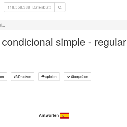
l...
n condicional simple - regula
en
Drucken
spielen
überprüfen
Antworten