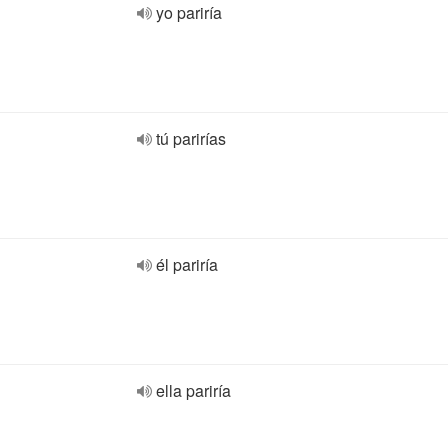
yo pariría
tú parirías
él pariría
ella pariría