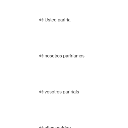
Usted pariría
nosotros pariríamos
vosotros pariríais
ellos parirían