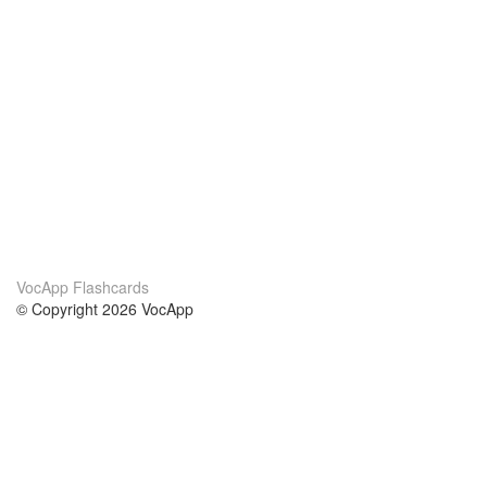
VocApp Flashcards
© Copyright 2026 VocApp
02-798 Mielczarskiego 8/58
Warsaw, Poland (EU)