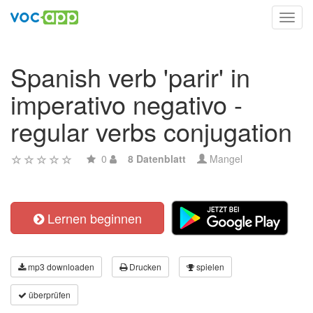
Toggl
navig
Spanish verb 'parir' in
imperativo negativo -
regular verbs conjugation
0
8 Datenblatt
Mangel
Lernen beginnen
mp3 downloaden
Drucken
spielen
überprüfen