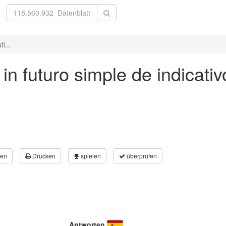
i...
in futuro simple de indicativ
en
Drucken
spielen
überprüfen
Antworten