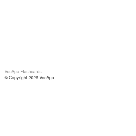
VocApp Flashcards
© Copyright 2026 VocApp
02-798 Mielczarskiego 8/58
Warsaw, Poland (EU)