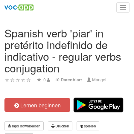
Toggl
navig
Spanish verb 'piar' in
pretérito indefinido de
indicativo - regular verbs
conjugation
0
10 Datenblatt
Mangel
Lernen beginnen
mp3 downloaden
Drucken
spielen