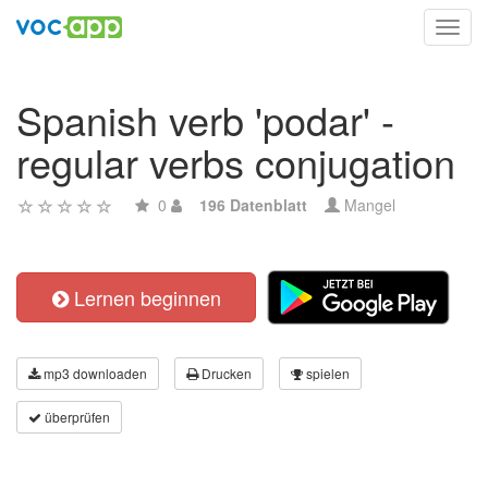
Toggl
navig
Spanish verb 'podar' -
regular verbs conjugation
0
196 Datenblatt
Mangel
Lernen beginnen
mp3 downloaden
Drucken
spielen
überprüfen