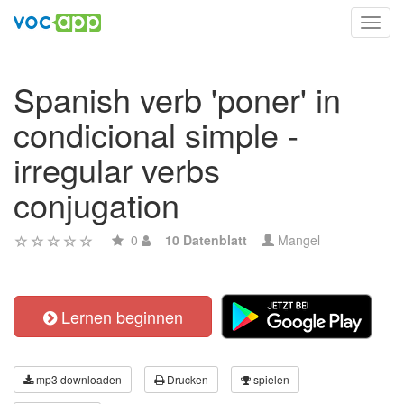
Toggl
navig
Spanish verb 'poner' in
condicional simple -
irregular verbs
conjugation
0
10 Datenblatt
Mangel
Lernen beginnen
mp3 downloaden
Drucken
spielen