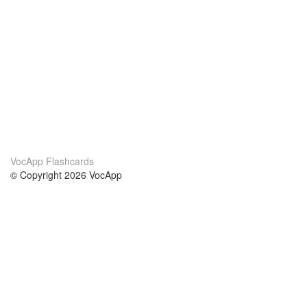
VocApp Flashcards
© Copyright 2026 VocApp
02-798 Mielczarskiego 8/58
Warsaw, Poland (EU)