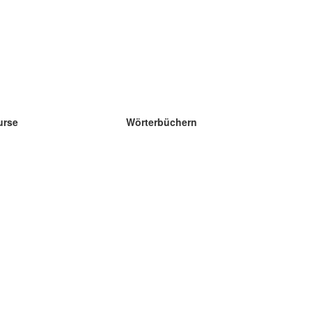
urse
Wörterbüchern
e Wissenschaft Englisch
e Wissenschaft Spanisch
e Wissenschaft Französisch
e Wissenschaft Russisch
e Wissenschaft Norwegisch
e Wissenschaft Schwedisch