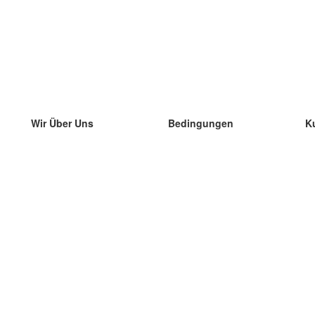
Wir Über Uns
Bedingungen
K
unser Team
100% Garantie
di
Blog
Datenschutzrichtlinie
di
Vorschriften
di
In Kontakt Treten
BIPR
di
kontaktieren
di
Mehr
di
Hilfe
neue Download
Häufig gestellte Fragen
einige Blogs
Katalog