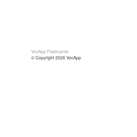
VocApp Flashcards
© Copyright 2026 VocApp
02-798 Mielczarskiego 8/58
Warsaw, Poland (EU)