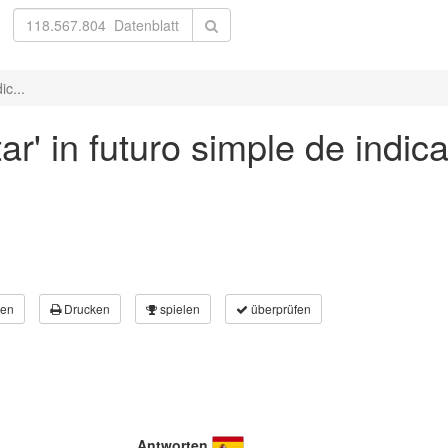
ic...
r' in futuro simple de indica
en
Drucken
spielen
überprüfen
Antworten