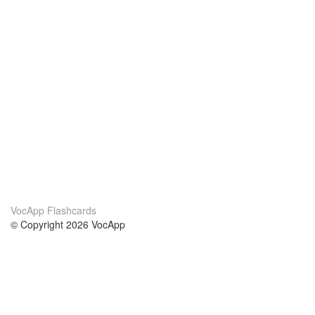
VocApp Flashcards
© Copyright 2026 VocApp
02-798 Mielczarskiego 8/58
Warsaw, Poland (EU)