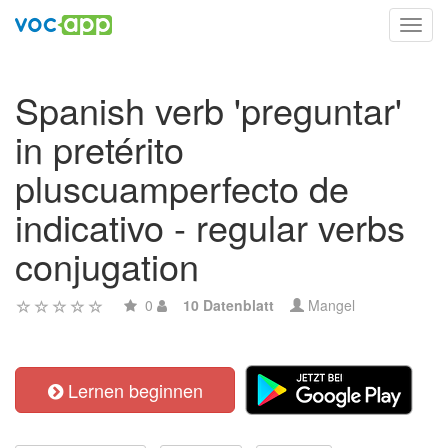
Toggl
navig
Spanish verb 'preguntar'
in pretérito
pluscuamperfecto de
indicativo - regular verbs
conjugation
0
10 Datenblatt
Mangel
Lernen beginnen