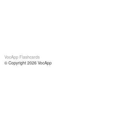
VocApp Flashcards
© Copyright 2026 VocApp
02-798 Mielczarskiego 8/58
Warsaw, Poland (EU)