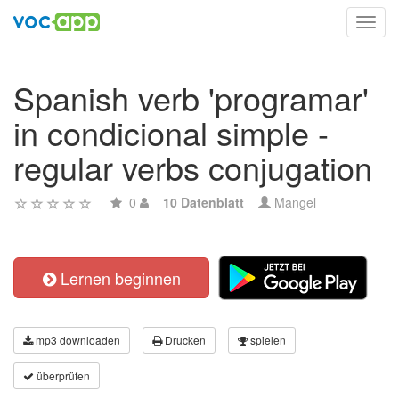
Toggl
navig
Spanish verb 'programar'
in condicional simple -
regular verbs conjugation
0
10 Datenblatt
Mangel
Lernen beginnen
mp3 downloaden
Drucken
spielen
überprüfen