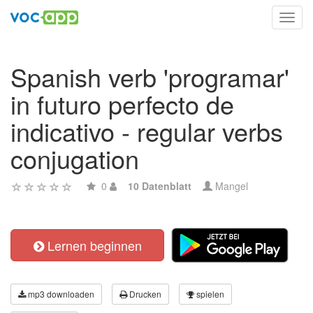
Toggl
navig
Spanish verb 'programar'
in futuro perfecto de
indicativo - regular verbs
conjugation
0
10 Datenblatt
Mangel
Lernen beginnen
mp3 downloaden
Drucken
spielen