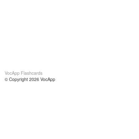
VocApp Flashcards
© Copyright 2026 VocApp
02-798 Mielczarskiego 8/58
Warsaw, Poland (EU)