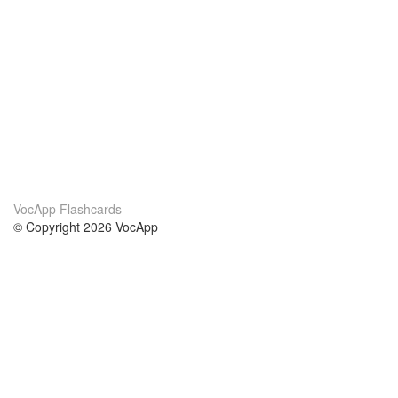
VocApp Flashcards
© Copyright 2026 VocApp
02-798 Mielczarskiego 8/58
Warsaw, Poland (EU)