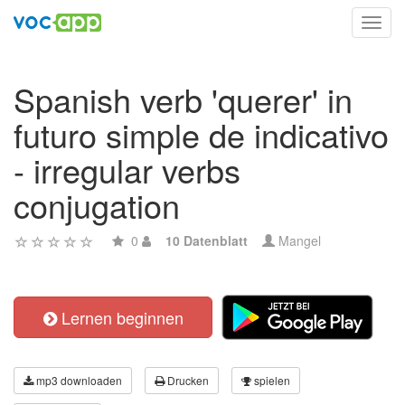
Toggl
navig
Spanish verb 'querer' in
futuro simple de indicativo
- irregular verbs
conjugation
0
10 Datenblatt
Mangel
Lernen beginnen
mp3 downloaden
Drucken
spielen