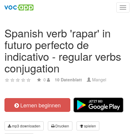
Toggl
navig
Spanish verb 'rapar' in
futuro perfecto de
indicativo - regular verbs
conjugation
0
10 Datenblatt
Mangel
Lernen beginnen
mp3 downloaden
Drucken
spielen