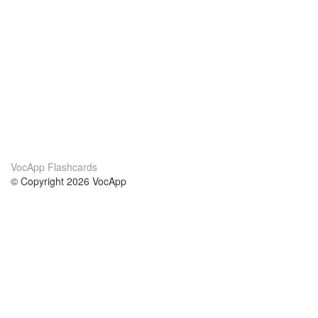
VocApp Flashcards
© Copyright 2026 VocApp
02-798 Mielczarskiego 8/58
Warsaw, Poland (EU)