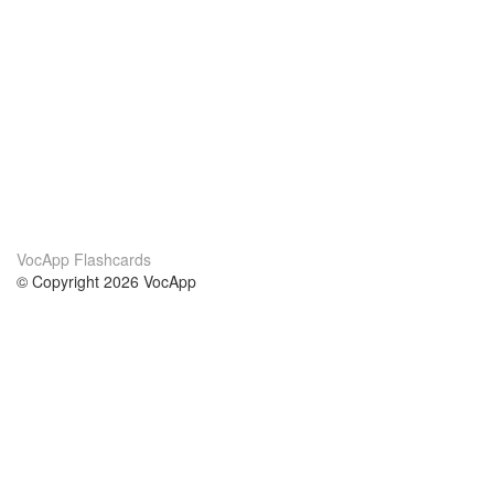
VocApp Flashcards
© Copyright 2026 VocApp
02-798 Mielczarskiego 8/58
Warsaw, Poland (EU)