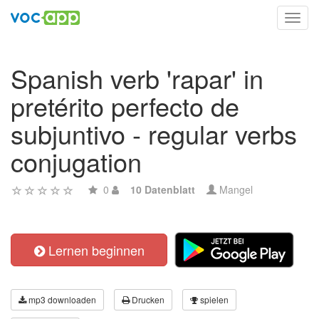
Toggl
navig
Spanish verb 'rapar' in
pretérito perfecto de
subjuntivo - regular verbs
conjugation
0
10 Datenblatt
Mangel
Lernen beginnen
mp3 downloaden
Drucken
spielen