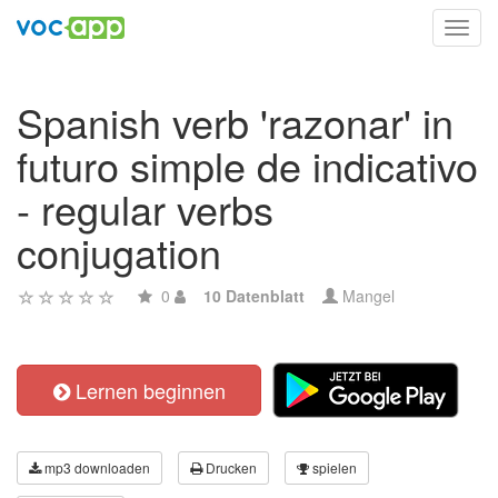
Toggl
navig
Spanish verb 'razonar' in
futuro simple de indicativo
- regular verbs
conjugation
0
10 Datenblatt
Mangel
Lernen beginnen
mp3 downloaden
Drucken
spielen