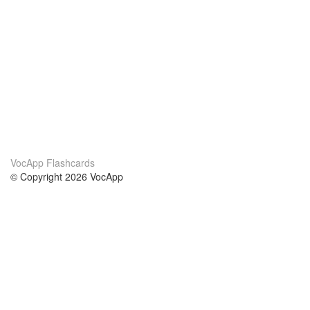
VocApp Flashcards
© Copyright 2026 VocApp
02-798 Mielczarskiego 8/58
Warsaw, Poland (EU)