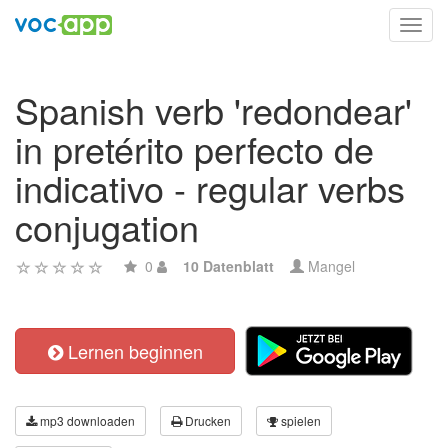
Toggl
navig
Spanish verb 'redondear'
in pretérito perfecto de
indicativo - regular verbs
conjugation
0
10 Datenblatt
Mangel
Lernen beginnen
mp3 downloaden
Drucken
spielen