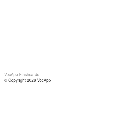
VocApp Flashcards
© Copyright 2026 VocApp
02-798 Mielczarskiego 8/58
Warsaw, Poland (EU)