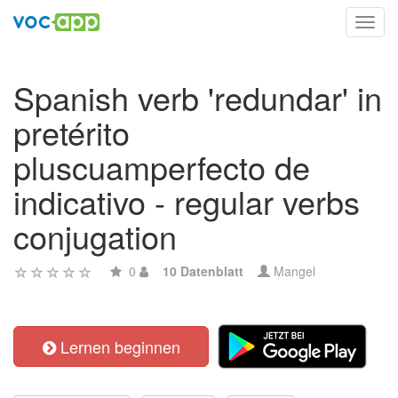
Toggl
navig
Spanish verb 'redundar' in
pretérito
pluscuamperfecto de
indicativo - regular verbs
conjugation
0
10 Datenblatt
Mangel
Lernen beginnen