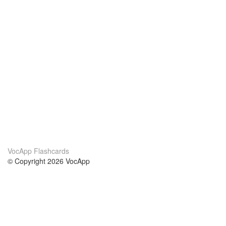
VocApp Flashcards
© Copyright 2026 VocApp
02-798 Mielczarskiego 8/58
Warsaw, Poland (EU)