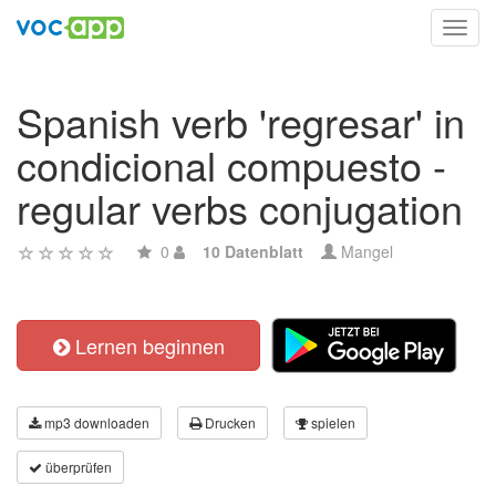
Toggl
navig
Spanish verb 'regresar' in
condicional compuesto -
regular verbs conjugation
0
10 Datenblatt
Mangel
Lernen beginnen
mp3 downloaden
Drucken
spielen
überprüfen