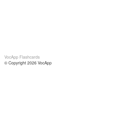
VocApp Flashcards
© Copyright 2026 VocApp
02-798 Mielczarskiego 8/58
Warsaw, Poland (EU)