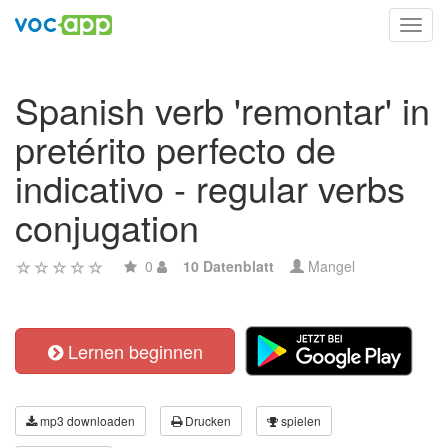
Toggl
navig
Spanish verb 'remontar' in
pretérito perfecto de
indicativo - regular verbs
conjugation
0
10 Datenblatt
Mangel
Lernen beginnen
mp3 downloaden
Drucken
spielen