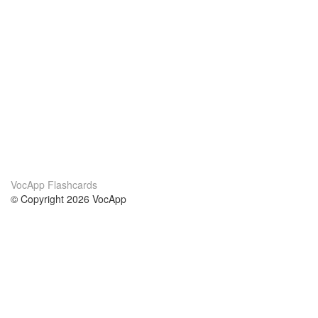
VocApp Flashcards
© Copyright 2026 VocApp
02-798 Mielczarskiego 8/58
Warsaw, Poland (EU)