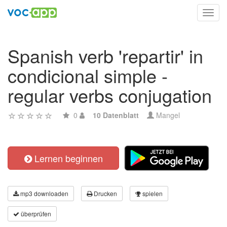
Toggl
navig
Spanish verb 'repartir' in
condicional simple -
regular verbs conjugation
0
10 Datenblatt
Mangel
Lernen beginnen
mp3 downloaden
Drucken
spielen
überprüfen