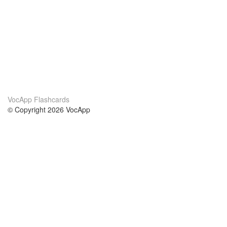
VocApp Flashcards
© Copyright 2026 VocApp
02-798 Mielczarskiego 8/58
Warsaw, Poland (EU)