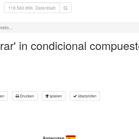
esto...
rar' in condicional compuest
en
Drucken
spielen
überprüfen
Antworten