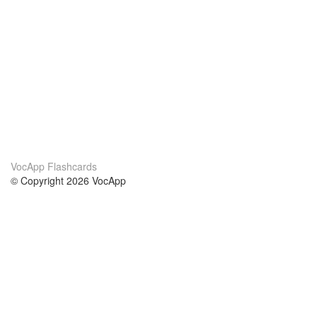
VocApp Flashcards
© Copyright 2026 VocApp
02-798 Mielczarskiego 8/58
Warsaw, Poland (EU)