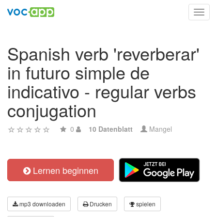
Toggl
navig
Spanish verb 'reverberar'
in futuro simple de
indicativo - regular verbs
conjugation
0
10 Datenblatt
Mangel
Lernen beginnen
mp3 downloaden
Drucken
spielen