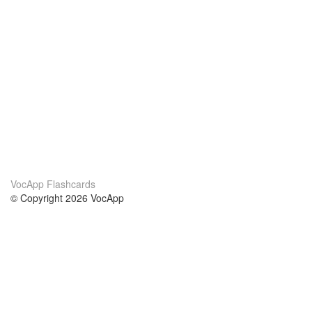
VocApp Flashcards
© Copyright 2026 VocApp
02-798 Mielczarskiego 8/58
Warsaw, Poland (EU)