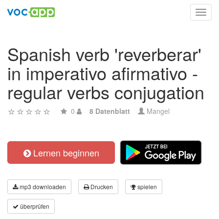
Toggl
navig
Spanish verb 'reverberar'
in imperativo afirmativo -
regular verbs conjugation
0
8 Datenblatt
Mangel
Lernen beginnen
mp3 downloaden
Drucken
spielen
überprüfen