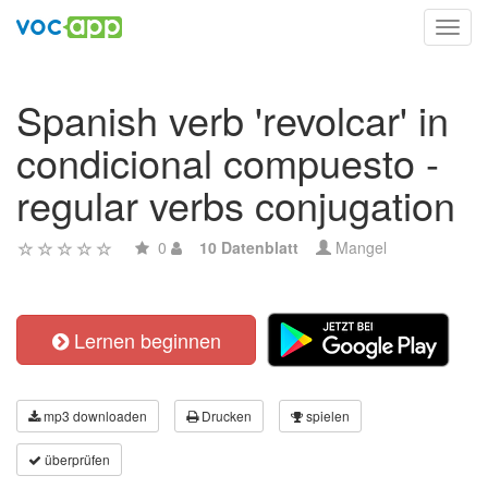
Toggl
navig
Spanish verb 'revolcar' in
condicional compuesto -
regular verbs conjugation
0
10 Datenblatt
Mangel
Lernen beginnen
mp3 downloaden
Drucken
spielen
überprüfen