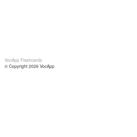
VocApp Flashcards
© Copyright 2026 VocApp
02-798 Mielczarskiego 8/58
Warsaw, Poland (EU)