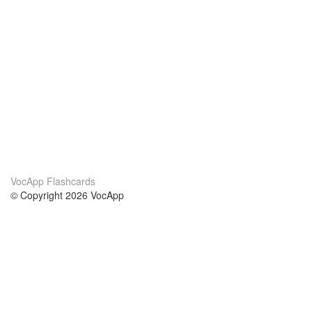
VocApp Flashcards
© Copyright 2026 VocApp
02-798 Mielczarskiego 8/58
Warsaw, Poland (EU)