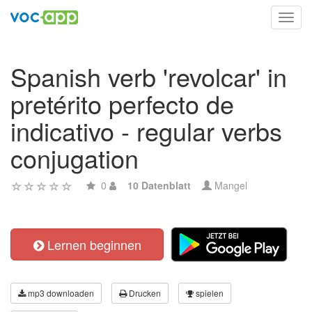
Toggl
navig
Spanish verb 'revolcar' in
pretérito perfecto de
indicativo - regular verbs
conjugation
0
10 Datenblatt
Mangel
Lernen beginnen
mp3 downloaden
Drucken
spielen