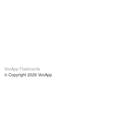
VocApp Flashcards
© Copyright 2026 VocApp
02-798 Mielczarskiego 8/58
Warsaw, Poland (EU)