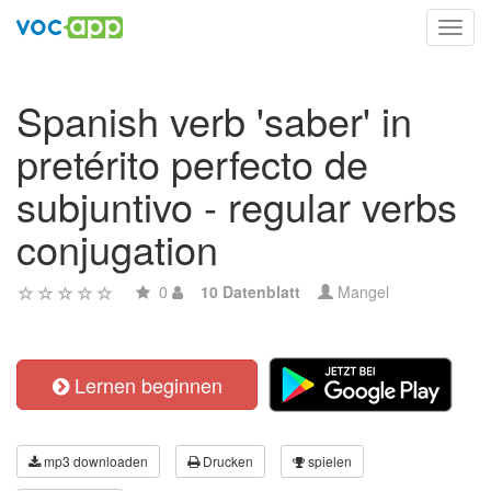
Toggl
navig
Spanish verb 'saber' in
pretérito perfecto de
subjuntivo - regular verbs
conjugation
0
10 Datenblatt
Mangel
Lernen beginnen
mp3 downloaden
Drucken
spielen