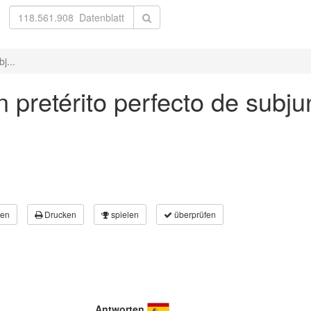
j...
n pretérito perfecto de subju
en
Drucken
spielen
überprüfen
Antworten