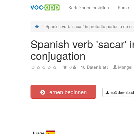
Karteikarten erstellen
Kurse
Spanish verb 'sacar' in pretérito perfecto de sub
Spanish verb 'sacar' i
conjugation
0
10 Datenblatt
Mangel
Lernen beginnen
mp3 download
Frage