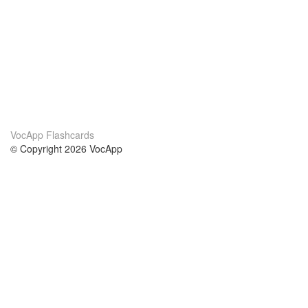
VocApp Flashcards
© Copyright 2026 VocApp
02-798 Mielczarskiego 8/58
Warsaw, Poland (EU)