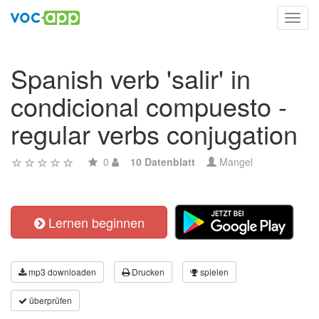
Toggl
navig
Spanish verb 'salir' in
condicional compuesto -
regular verbs conjugation
0
10 Datenblatt
Mangel
Lernen beginnen
mp3 downloaden
Drucken
spielen
überprüfen