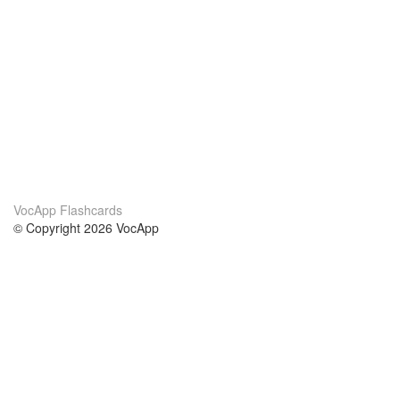
VocApp Flashcards
© Copyright 2026 VocApp
02-798 Mielczarskiego 8/58
Warsaw, Poland (EU)