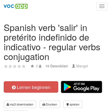
Toggl
navig
Spanish verb 'salir' in
pretérito indefinido de
indicativo - regular verbs
conjugation
0
10 Datenblatt
Mangel
Lernen beginnen
mp3 downloaden
Drucken
spielen