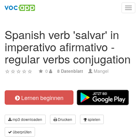
Toggl
navig
Spanish verb 'salvar' in
imperativo afirmativo -
regular verbs conjugation
0
8 Datenblatt
Mangel
Lernen beginnen
mp3 downloaden
Drucken
spielen
überprüfen