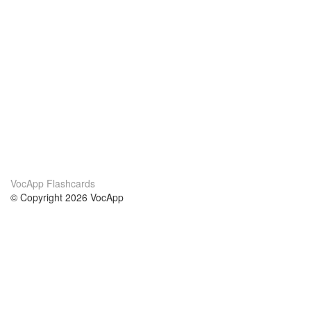
VocApp Flashcards
© Copyright 2026 VocApp
02-798 Mielczarskiego 8/58
Warsaw, Poland (EU)