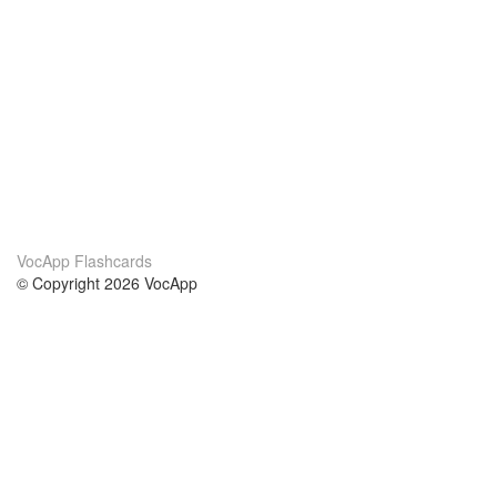
VocApp Flashcards
© Copyright 2026 VocApp
02-798 Mielczarskiego 8/58
Warsaw, Poland (EU)