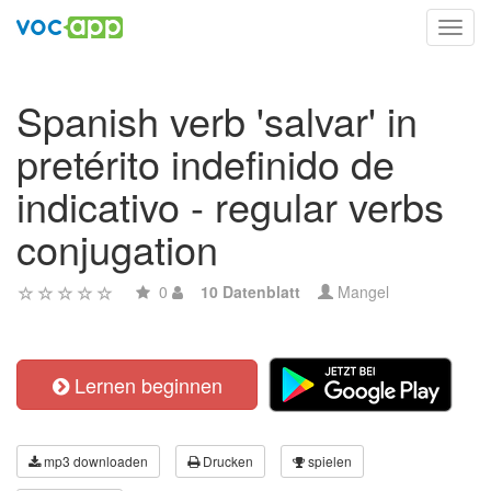
Toggl
navig
Spanish verb 'salvar' in
pretérito indefinido de
indicativo - regular verbs
conjugation
0
10 Datenblatt
Mangel
Lernen beginnen
mp3 downloaden
Drucken
spielen