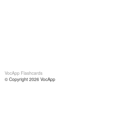
VocApp Flashcards
© Copyright 2026 VocApp
02-798 Mielczarskiego 8/58
Warsaw, Poland (EU)