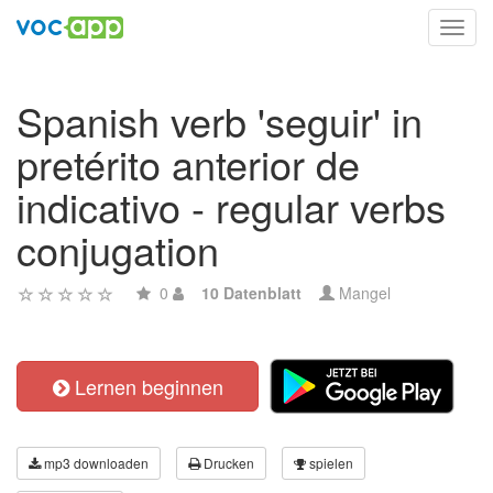
Toggl
navig
Spanish verb 'seguir' in
pretérito anterior de
indicativo - regular verbs
conjugation
0
10 Datenblatt
Mangel
Lernen beginnen
mp3 downloaden
Drucken
spielen