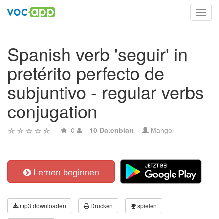
Toggl
navig
Spanish verb 'seguir' in
pretérito perfecto de
subjuntivo - regular verbs
conjugation
0
10 Datenblatt
Mangel
Lernen beginnen
mp3 downloaden
Drucken
spielen