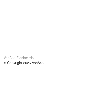
VocApp Flashcards
© Copyright 2026 VocApp
02-798 Mielczarskiego 8/58
Warsaw, Poland (EU)