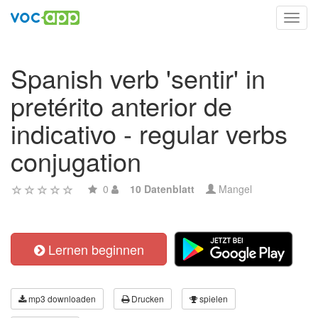
Toggl
navig
Spanish verb 'sentir' in
pretérito anterior de
indicativo - regular verbs
conjugation
0
10 Datenblatt
Mangel
Lernen beginnen
mp3 downloaden
Drucken
spielen