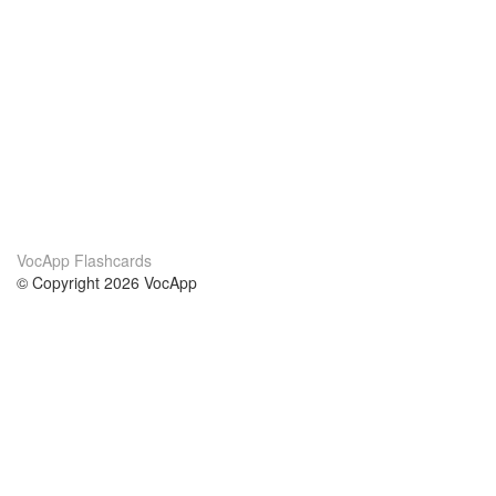
VocApp Flashcards
© Copyright 2026 VocApp
02-798 Mielczarskiego 8/58
Warsaw, Poland (EU)