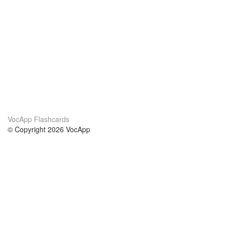
VocApp Flashcards
© Copyright 2026 VocApp
02-798 Mielczarskiego 8/58
Warsaw, Poland (EU)