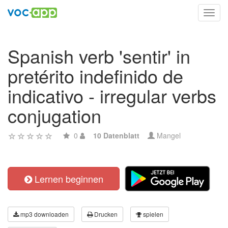
Toggl
navig
Spanish verb 'sentir' in
pretérito indefinido de
indicativo - irregular verbs
conjugation
0
10 Datenblatt
Mangel
Lernen beginnen
mp3 downloaden
Drucken
spielen