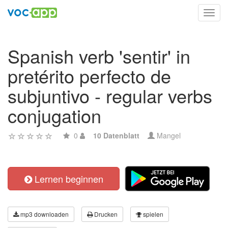
Toggl
navig
Spanish verb 'sentir' in
pretérito perfecto de
subjuntivo - regular verbs
conjugation
0
10 Datenblatt
Mangel
Lernen beginnen
mp3 downloaden
Drucken
spielen