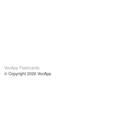
VocApp Flashcards
© Copyright 2026 VocApp
02-798 Mielczarskiego 8/58
Warsaw, Poland (EU)