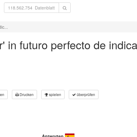
ic...
 in futuro perfecto de indica
en
Drucken
spielen
überprüfen
Antworten