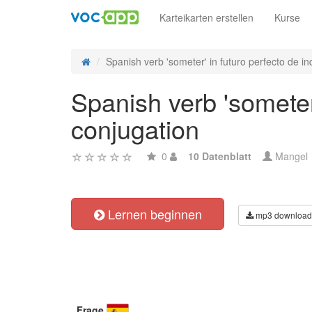
Karteikarten erstellen
Kurse
Spanish verb 'someter' in futuro perfecto de ind
Spanish verb 'someter'
conjugation
0
10 Datenblatt
Mangel
Lernen beginnen
mp3 download
Frage