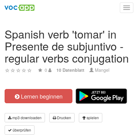
Toggl
navig
Spanish verb 'tomar' in
Presente de subjuntivo -
regular verbs conjugation
0
10 Datenblatt
Mangel
Lernen beginnen
mp3 downloaden
Drucken
spielen
überprüfen