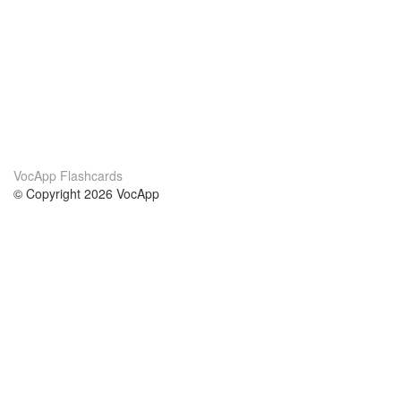
VocApp Flashcards
© Copyright 2026 VocApp
02-798 Mielczarskiego 8/58
Warsaw, Poland (EU)