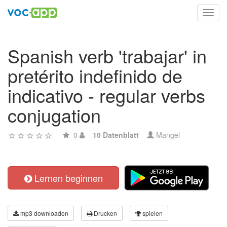
Toggl
navig
Spanish verb 'trabajar' in
pretérito indefinido de
indicativo - regular verbs
conjugation
0
10 Datenblatt
Mangel
Lernen beginnen
mp3 downloaden
Drucken
spielen