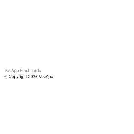
VocApp Flashcards
© Copyright 2026 VocApp
02-798 Mielczarskiego 8/58
Warsaw, Poland (EU)