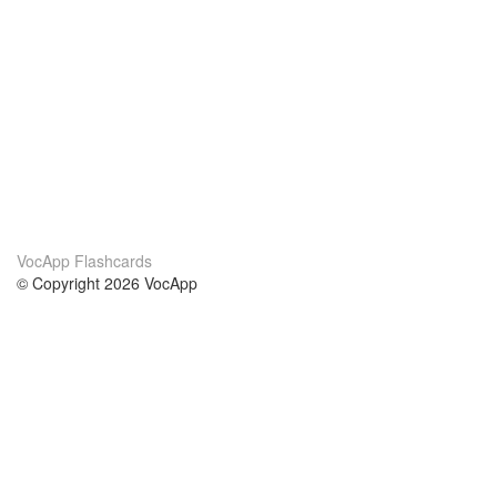
VocApp Flashcards
© Copyright 2026 VocApp
02-798 Mielczarskiego 8/58
Warsaw, Poland (EU)