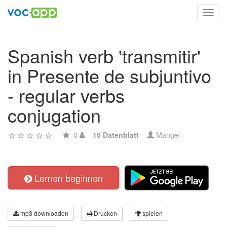
Toggl
navig
Spanish verb 'transmitir'
in Presente de subjuntivo
- regular verbs
conjugation
0
10 Datenblatt
Mangel
Lernen beginnen
mp3 downloaden
Drucken
spielen