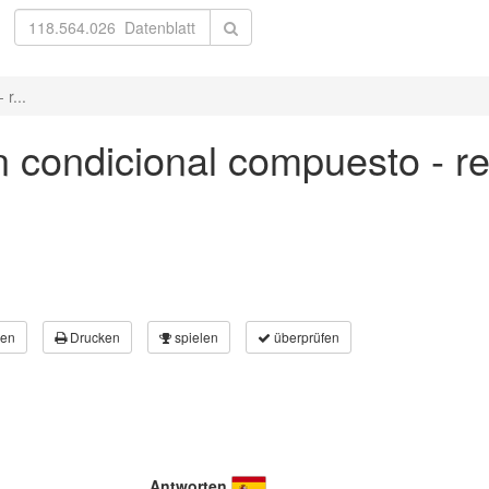
r...
in condicional compuesto - r
en
Drucken
spielen
überprüfen
Antworten