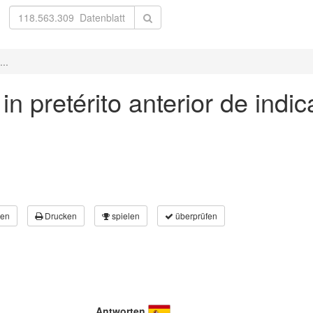
...
in pretérito anterior de indic
en
Drucken
spielen
überprüfen
Antworten