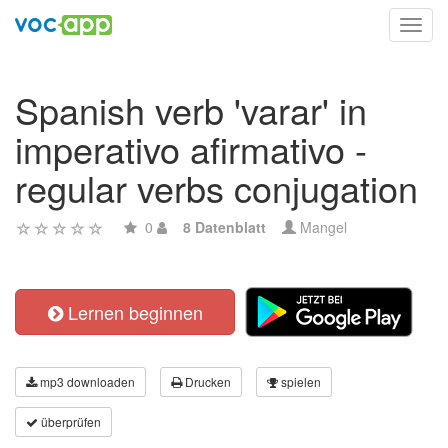
Toggl
navig
Spanish verb 'varar' in
imperativo afirmativo -
regular verbs conjugation
0
8 Datenblatt
Mangel
Lernen beginnen
mp3 downloaden
Drucken
spielen
überprüfen