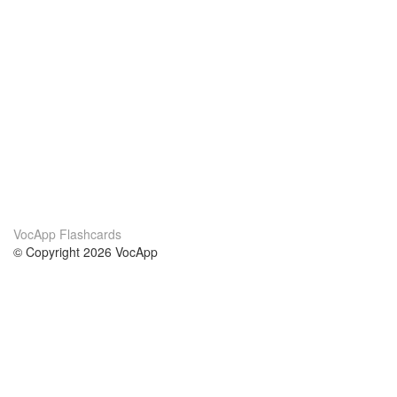
VocApp Flashcards
© Copyright 2026 VocApp
02-798 Mielczarskiego 8/58
Warsaw, Poland (EU)