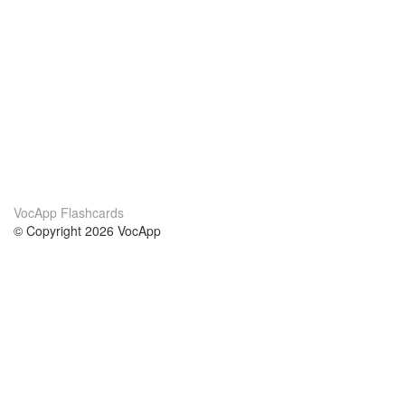
VocApp Flashcards
© Copyright 2026 VocApp
02-798 Mielczarskiego 8/58
Warsaw, Poland (EU)