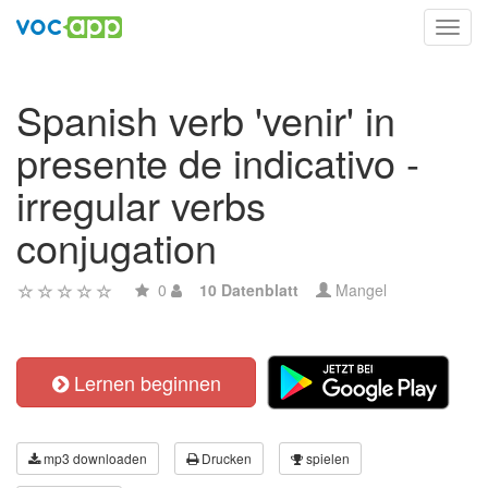
Toggl
navig
Spanish verb 'venir' in
presente de indicativo -
irregular verbs
conjugation
0
10 Datenblatt
Mangel
Lernen beginnen
mp3 downloaden
Drucken
spielen